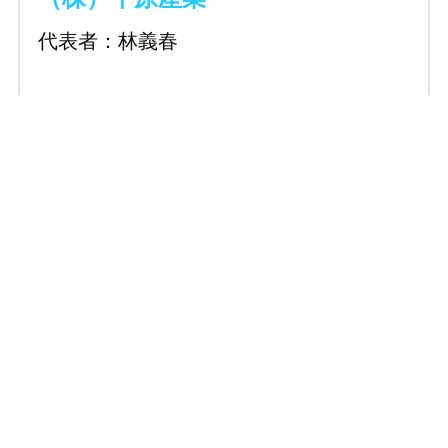
代表者：林義春
〒569-1051
原765 
TEL：072-688-0078 / FAX：072-688-
2123
津田造園
代表者：津田　佳浩
〒569-1041