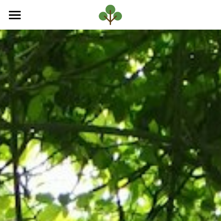
×
ブログカテゴリー
ホーム
最新情報
組合について
トピックス
事業案内
組合員紹介
組合員専用